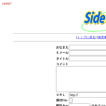
349967
[
トップに戻る
] [
留意
おなまえ
Ｅメール
タイトル
コメント
ＵＲＬ
添付File
暗証キー
(英数字で8