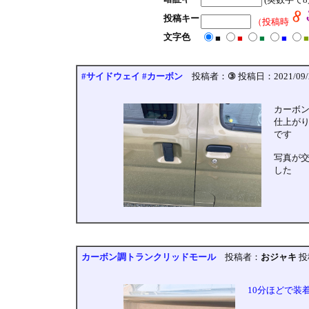
投稿キー
（投稿時
文字色
■
■
■
■
■
#サイドウェイ #カーボン
投稿者：
③
投稿日：2021/09/25
カーボ
仕上が
です
写真が
した
カーボン調トランクリッドモール
投稿者：
おジャキ
投稿
10分ほどで装