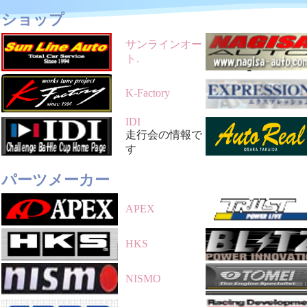
ショップ
サンラインオー
ト
.
K-Factory
IDI
走行会の情報で
す
パーツメーカー
APEX
HKS
NISMO