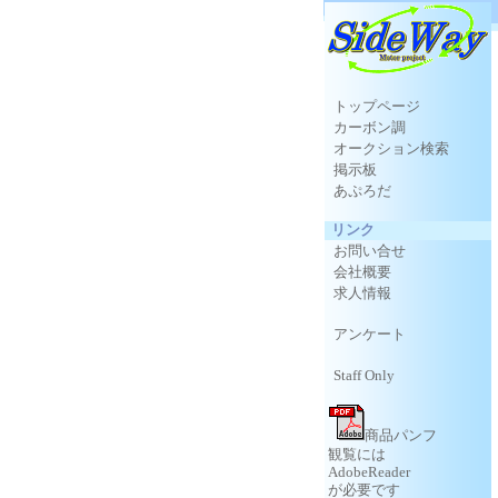
トップページ
カーボン調
オークション検索
掲示板
あぷろだ
リンク
お問い合せ
会社概要
求人情報
アンケート
Staff Only
商品パンフ
観覧には
AdobeReader
が必要です