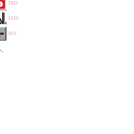
TRD
TEIN
ATS
い。